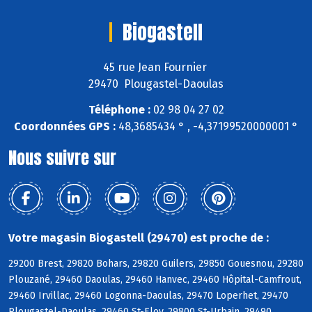
Biogastell
45 rue Jean Fournier
29470 Plougastel-Daoulas
Téléphone :
02 98 04 27 02
Coordonnées GPS :
48,3685434 ° , -4,37199520000001 °
Nous suivre sur
Votre magasin Biogastell (29470) est proche de :
29200 Brest, 29820 Bohars, 29820 Guilers, 29850 Gouesnou, 29280
Plouzané, 29460 Daoulas, 29460 Hanvec, 29460 Hôpital-Camfrout,
29460 Irvillac, 29460 Logonna-Daoulas, 29470 Loperhet, 29470
Plougastel-Daoulas, 29460 St-Eloy, 29800 St-Urbain, 29490