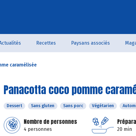
Actualités
Recettes
Paysans associés
Maga
mme caramélisée
Panacotta coco pomme caramé
Dessert
Sans gluten
Sans porc
Végétarien
Autom
Nombre de personnes
Prépara
4 personnes
20 min