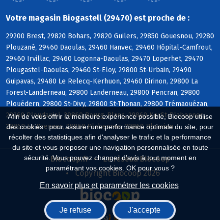
Votre magasin Biogastell (29470) est proche de :
29200 Brest, 29820 Bohars, 29820 Guilers, 29850 Gouesnou, 29280
Plouzané, 29460 Daoulas, 29460 Hanvec, 29460 Hôpital-Camfrout,
29460 Irvillac, 29460 Logonna-Daoulas, 29470 Loperhet, 29470
Plougastel-Daoulas, 29460 St-Eloy, 29800 St-Urbain, 29490
Guipavas, 29480 Le Relecq-Kerhuon, 29460 Dirinon, 29800 La
Forest-Landerneau, 29800 Landerneau, 29800 Pencran, 29800
Plouédern, 29800 St-Divy, 29800 St-Thonan, 29800 Trémaouézan,
29260 Ploudaniel, 29860 Bourg-Blanc, 29860 KerSt-Plabennec,
Afin de vous offrir la meilleure expérience possible, Biocoop utilise
29860 Le Drennec, 29860 Plabennec, 29860 Plouvien
des cookies : pour assurer une performance optimale du site, pour
récolter des statistiques afin d'analyser le trafic et la performance
du site et vous proposer une navigation personnalisée en toute
sécurité. Vous pouvez changer d'avis à tout moment en
Biocoop.fr
Le réseau Biocoop
paramétrant vos cookies. OK pour vous ?
Copyright Biocoop 2026
En savoir plus et paramétrer les cookies
Je refuse
J'accepte
Réalisé par