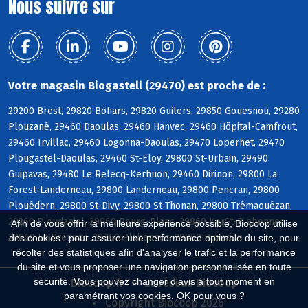
Nous suivre sur
Votre magasin Biogastell (29470) est proche de :
29200 Brest, 29820 Bohars, 29820 Guilers, 29850 Gouesnou, 29280
Plouzané, 29460 Daoulas, 29460 Hanvec, 29460 Hôpital-Camfrout,
29460 Irvillac, 29460 Logonna-Daoulas, 29470 Loperhet, 29470
Plougastel-Daoulas, 29460 St-Eloy, 29800 St-Urbain, 29490
Guipavas, 29480 Le Relecq-Kerhuon, 29460 Dirinon, 29800 La
Forest-Landerneau, 29800 Landerneau, 29800 Pencran, 29800
Plouédern, 29800 St-Divy, 29800 St-Thonan, 29800 Trémaouézan,
29260 Ploudaniel, 29860 Bourg-Blanc, 29860 KerSt-Plabennec,
Afin de vous offrir la meilleure expérience possible, Biocoop utilise
29860 Le Drennec, 29860 Plabennec, 29860 Plouvien
des cookies : pour assurer une performance optimale du site, pour
récolter des statistiques afin d'analyser le trafic et la performance
du site et vous proposer une navigation personnalisée en toute
sécurité. Vous pouvez changer d'avis à tout moment en
Biocoop.fr
Le réseau Biocoop
paramétrant vos cookies. OK pour vous ?
Copyright Biocoop 2026