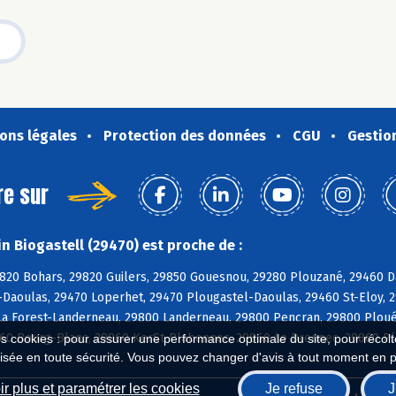
ons légales
Protection des données
CGU
Gestio
re sur
n Biogastell (29470) est proche de :
820 Bohars, 29820 Guilers, 29850 Gouesnou, 29280 Plouzané, 29460 Da
Daoulas, 29470 Loperhet, 29470 Plougastel-Daoulas, 29460 St-Eloy, 
 La Forest-Landerneau, 29800 Landerneau, 29800 Pencran, 29800 Ploué
860 Bourg-Blanc, 29860 KerSt-Plabennec, 29860 Le Drennec, 29860 P
es cookies : pour assurer une performance optimale du site, pour récolter
isée en toute sécurité. Vous pouvez changer d'avis à tout moment en 
r plus et paramétrer les cookies
Je refuse
J