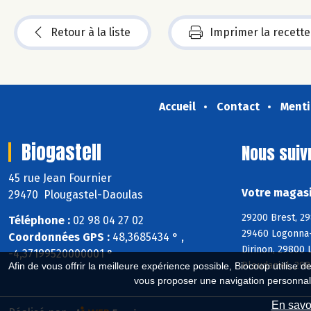
Retour à la liste
Imprimer la recette
Accueil
Contact
Menti
Biogastell
Nous suiv
45 rue Jean Fournier
Votre magasi
29470 Plougastel-Daoulas
29200 Brest, 29
Téléphone :
02 98 04 27 02
29460 Logonna-
Coordonnées GPS :
48,3685434 ° ,
Dirinon, 29800
-4,37199520000001 °
Ploudaniel, 29
Afin de vous offrir la meilleure expérience possible, Biocoop utilise d
vous proposer une navigation personnal
En savoi