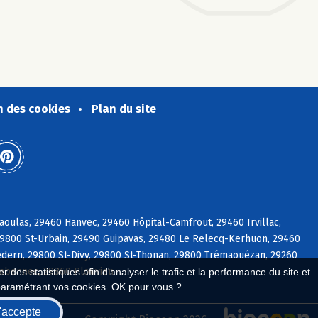
n des cookies
Plan du site
oulas, 29460 Hanvec, 29460 Hôpital-Camfrout, 29460 Irvillac,
29800 St-Urbain, 29490 Guipavas, 29480 Le Relecq-Kerhuon, 29460
dern, 29800 St-Divy, 29800 St-Thonan, 29800 Trémaouézan, 29260
labennec, 29860 Plouvien
 des statistiques afin d'analyser le trafic et la performance du site et
paramétrant vos cookies. OK pour vous ?
'accepte