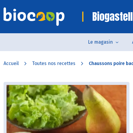
Biogastell
Le magasin
Accueil
Toutes nos recettes
Chaussons poire ba