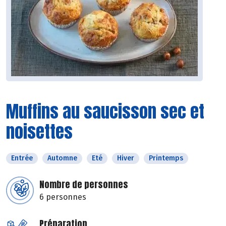
Muffins au saucisson sec et
noisettes
Entrée
Automne
Eté
Hiver
Printemps
Nombre de personnes
6 personnes
Préparation