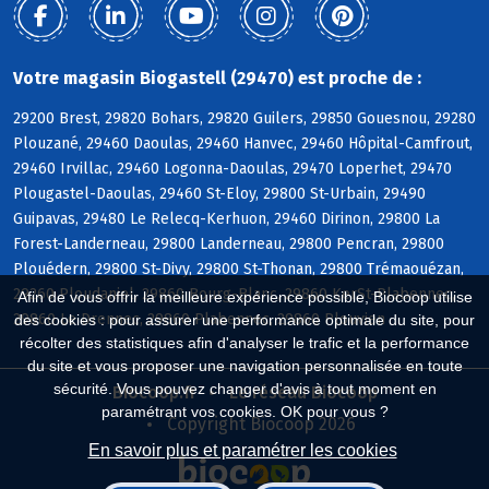
Votre magasin Biogastell (29470) est proche de :
29200 Brest, 29820 Bohars, 29820 Guilers, 29850 Gouesnou, 29280
Plouzané, 29460 Daoulas, 29460 Hanvec, 29460 Hôpital-Camfrout,
29460 Irvillac, 29460 Logonna-Daoulas, 29470 Loperhet, 29470
Plougastel-Daoulas, 29460 St-Eloy, 29800 St-Urbain, 29490
Guipavas, 29480 Le Relecq-Kerhuon, 29460 Dirinon, 29800 La
Forest-Landerneau, 29800 Landerneau, 29800 Pencran, 29800
Plouédern, 29800 St-Divy, 29800 St-Thonan, 29800 Trémaouézan,
29260 Ploudaniel, 29860 Bourg-Blanc, 29860 KerSt-Plabennec,
Afin de vous offrir la meilleure expérience possible, Biocoop utilise
29860 Le Drennec, 29860 Plabennec, 29860 Plouvien
des cookies : pour assurer une performance optimale du site, pour
récolter des statistiques afin d'analyser le trafic et la performance
du site et vous proposer une navigation personnalisée en toute
sécurité. Vous pouvez changer d'avis à tout moment en
Biocoop.fr
Le réseau Biocoop
paramétrant vos cookies. OK pour vous ?
Copyright Biocoop 2026
En savoir plus et paramétrer les cookies