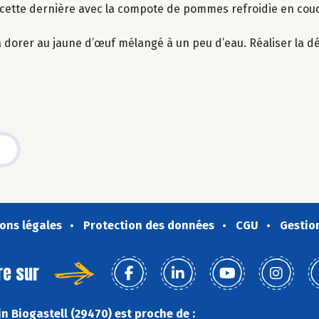
r cette dernière avec la compote de pommes refroidie en cou
 la dorer au jaune d’œuf mélangé à un peu d’eau. Réaliser la d
ons légales
Protection des données
CGU
Gestio
re sur
n Biogastell (29470) est proche de :