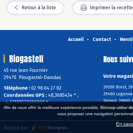
Retour à la liste
Imprimer la recette
Accueil
Contact
Menti
Biogastell
Nous suiv
45 rue Jean Fournier
Votre magasi
29470 Plougastel-Daoulas
29200 Brest, 29
Téléphone :
02 98 04 27 02
29460 Logonna-
Coordonnées GPS :
48,3685434 ° ,
Dirinon, 29800
-4,37199520000001 °
Ploudaniel, 29
Afin de vous offrir la meilleure expérience possible, Biocoop utilise d
vous proposer une navigation personnal
En savoi
Réalisé par