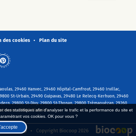
n des cookies
Plan du site
oulas, 29460 Hanvec, 29460 Hôpital-Camfrout, 29460 Irvillac,
29800 St-Urbain, 29490 Guipavas, 29480 Le Relecq-Kerhuon, 29460
dern, 29800 St-Divy, 29800 St-Thonan, 29800 Trémaouézan, 29260
labennec, 29860 Plouvien
 des statistiques afin d'analyser le trafic et la performance du site et
paramétrant vos cookies. OK pour vous ?
'accepte
seau Biocoop
Copyright Biocoop 2026