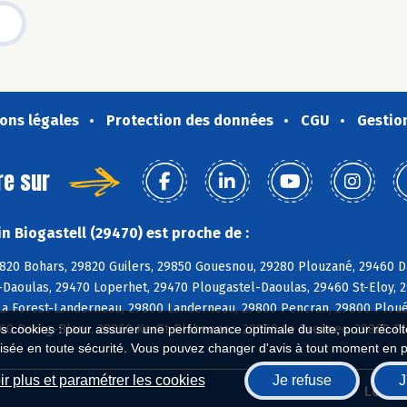
ons légales
Protection des données
CGU
Gestio
re sur
n Biogastell (29470) est proche de :
820 Bohars, 29820 Guilers, 29850 Gouesnou, 29280 Plouzané, 29460 Da
Daoulas, 29470 Loperhet, 29470 Plougastel-Daoulas, 29460 St-Eloy, 
 La Forest-Landerneau, 29800 Landerneau, 29800 Pencran, 29800 Ploué
860 Bourg-Blanc, 29860 KerSt-Plabennec, 29860 Le Drennec, 29860 P
es cookies : pour assurer une performance optimale du site, pour récolter
isée en toute sécurité. Vous pouvez changer d'avis à tout moment en 
r plus et paramétrer les cookies
Je refuse
J
Biocoop.fr
Le ré