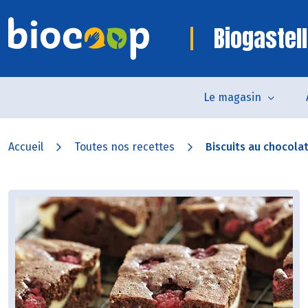
Biogastell
Le magasin
Accueil
Toutes nos recettes
Biscuits au chocolat 