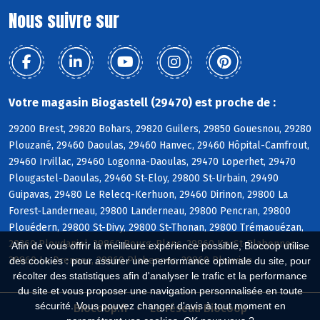
Nous suivre sur
Votre magasin Biogastell (29470) est proche de :
29200 Brest, 29820 Bohars, 29820 Guilers, 29850 Gouesnou, 29280
Plouzané, 29460 Daoulas, 29460 Hanvec, 29460 Hôpital-Camfrout,
29460 Irvillac, 29460 Logonna-Daoulas, 29470 Loperhet, 29470
Plougastel-Daoulas, 29460 St-Eloy, 29800 St-Urbain, 29490
Guipavas, 29480 Le Relecq-Kerhuon, 29460 Dirinon, 29800 La
Forest-Landerneau, 29800 Landerneau, 29800 Pencran, 29800
Plouédern, 29800 St-Divy, 29800 St-Thonan, 29800 Trémaouézan,
29260 Ploudaniel, 29860 Bourg-Blanc, 29860 KerSt-Plabennec,
Afin de vous offrir la meilleure expérience possible, Biocoop utilise
29860 Le Drennec, 29860 Plabennec, 29860 Plouvien
des cookies : pour assurer une performance optimale du site, pour
récolter des statistiques afin d'analyser le trafic et la performance
du site et vous proposer une navigation personnalisée en toute
sécurité. Vous pouvez changer d'avis à tout moment en
Biocoop.fr
Le réseau Biocoop