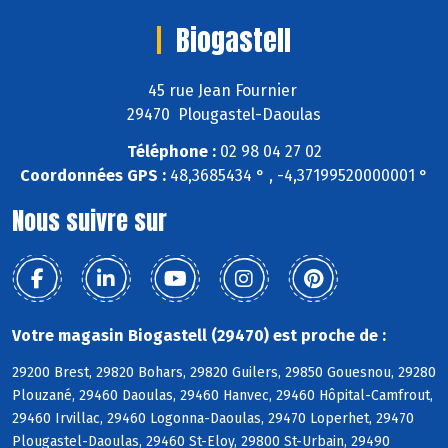
Biogastell
45 rue Jean Fournier
29470 Plougastel-Daoulas
Téléphone :
02 98 04 27 02
Coordonnées GPS :
48,3685434 ° , -4,37199520000001 °
Nous suivre sur
Votre magasin Biogastell (29470) est proche de :
29200 Brest, 29820 Bohars, 29820 Guilers, 29850 Gouesnou, 29280
Plouzané, 29460 Daoulas, 29460 Hanvec, 29460 Hôpital-Camfrout,
29460 Irvillac, 29460 Logonna-Daoulas, 29470 Loperhet, 29470
Plougastel-Daoulas, 29460 St-Eloy, 29800 St-Urbain, 29490