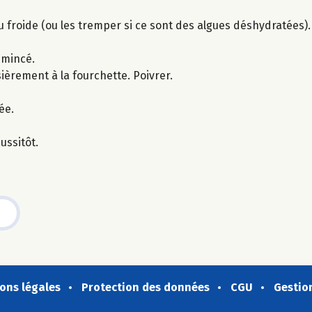
u froide (ou les tremper si ce sont des algues déshydratées).
émincé.
ièrement à la fourchette. Poivrer.
ée.
ussitôt.
ons légales
Protection des données
CGU
Gestio