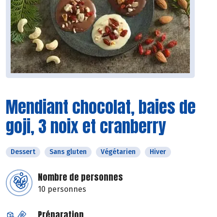
Mendiant chocolat, baies de
goji, 3 noix et cranberry
Dessert
Sans gluten
Végétarien
Hiver
Nombre de personnes
10 personnes
Préparation