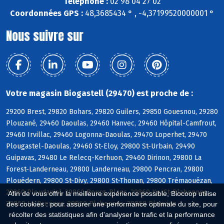
Téléphone :
02 98 04 27 02
Coordonnées GPS :
48,3685434 ° , -4,37199520000001 °
Nous suivre sur
Votre magasin Biogastell (29470) est proche de :
29200 Brest, 29820 Bohars, 29820 Guilers, 29850 Gouesnou, 29280
Plouzané, 29460 Daoulas, 29460 Hanvec, 29460 Hôpital-Camfrout,
29460 Irvillac, 29460 Logonna-Daoulas, 29470 Loperhet, 29470
Plougastel-Daoulas, 29460 St-Eloy, 29800 St-Urbain, 29490
Guipavas, 29480 Le Relecq-Kerhuon, 29460 Dirinon, 29800 La
Forest-Landerneau, 29800 Landerneau, 29800 Pencran, 29800
Plouédern, 29800 St-Divy, 29800 St-Thonan, 29800 Trémaouézan,
29260 Ploudaniel, 29860 Bourg-Blanc, 29860 KerSt-Plabennec,
Afin de vous offrir la meilleure expérience possible, Biocoop utilise
29860 Le Drennec, 29860 Plabennec, 29860 Plouvien
des cookies : pour assurer une performance optimale du site, pour
récolter des statistiques afin d'analyser le trafic et la performance