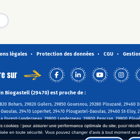
ons légales
Protection des données
CGU
Gestio
re sur
n Biogastell (29470) est proche de :
820 Bohars, 29820 Guilers, 29850 Gouesnou, 29280 Plouzané, 29460 Da
Daoulas, 29470 Loperhet, 29470 Plougastel-Daoulas, 29460 St-Eloy, 
 La Forest-Landerneau, 29800 Landerneau, 29800 Pencran, 29800 Ploué
860 Bourg-Blanc, 29860 KerSt-Plabennec, 29860 Le Drennec, 29860 P
es cookies : pour assurer une performance optimale du site, pour récolter
isée en toute sécurité. Vous pouvez changer d'avis à tout moment en 