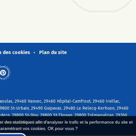
n des cookies
Plan du site
oulas, 29460 Hanvec, 29460 Hôpital-Camfrout, 29460 Irvillac,
29800 St-Urbain, 29490 Guipavas, 29480 Le Relecq-Kerhuon, 29460
dern, 29800 St-Divy, 29800 St-Thonan, 29800 Trémaouézan, 29260
labennec, 29860 Plouvien
 des statistiques afin d'analyser le trafic et la performance du site et
paramétrant vos cookies. OK pour vous ?