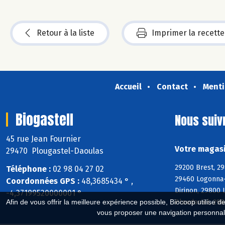
Retour à la liste
Imprimer la recette
Accueil
Contact
Menti
Biogastell
Nous suiv
45 rue Jean Fournier
Votre magasi
29470 Plougastel-Daoulas
29200 Brest, 29
Téléphone :
02 98 04 27 02
29460 Logonna-
Coordonnées GPS :
48,3685434 ° ,
Dirinon, 29800
-4,37199520000001 °
Ploudaniel, 29
Afin de vous offrir la meilleure expérience possible, Biocoop utilise d
vous proposer une navigation personnal