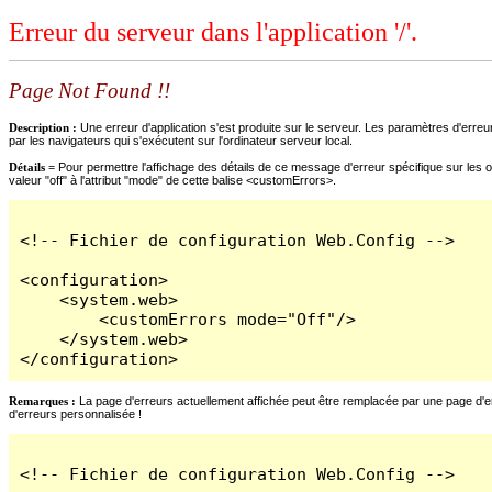
Erreur du serveur dans l'application '/'.
Page Not Found !!
Description :
Une erreur d'application s'est produite sur le serveur. Les paramètres d'erreur
par les navigateurs qui s'exécutent sur l'ordinateur serveur local.
Détails =
Pour permettre l'affichage des détails de ce message d'erreur spécifique sur les o
valeur "off" à l'attribut "mode" de cette balise <customErrors>.
<!-- Fichier de configuration Web.Config -->

<configuration>

    <system.web>

        <customErrors mode="Off"/>

    </system.web>

</configuration>
Remarques :
La page d'erreurs actuellement affichée peut être remplacée par une page d'erre
d'erreurs personnalisée !
<!-- Fichier de configuration Web.Config -->
