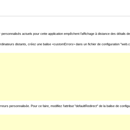
 personnalisés actuels pour cette application empêchent l'affichage à distance des détails de 
rdinateurs distants, créez une balise <customErrors> dans un fichier de configuration "web.con
urs personnalisée. Pour ce faire, modifiez l'attribut "defaultRedirect" de la balise de config