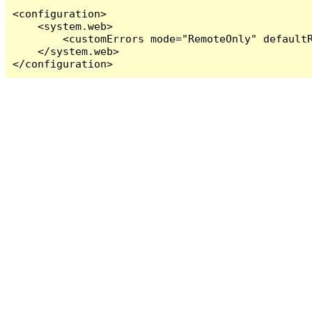
<configuration>

    <system.web>

        <customErrors mode="RemoteOnly" defaultR
    </system.web>

</configuration>