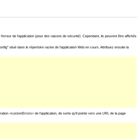
l'erreur de l'application (pour des raisons de sécurité). Cependant, ils peuvent être affichés
fig" situé dans le répertoire racine de l'application Web en cours. Attribuez ensuite la
uration <customErrors> de l'application, de sorte qu'il pointe vers une URL de la page