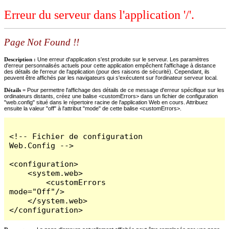
Erreur du serveur dans l'application '/'.
Page Not Found !!
Description :
Une erreur d'application s'est produite sur le serveur. Les paramètres
d'erreur personnalisés actuels pour cette application empêchent l'affichage à distance
des détails de l'erreur de l'application (pour des raisons de sécurité). Cependant, ils
peuvent être affichés par les navigateurs qui s'exécutent sur l'ordinateur serveur local.
Détails =
Pour permettre l'affichage des détails de ce message d'erreur spécifique sur les
ordinateurs distants, créez une balise <customErrors> dans un fichier de configuration
"web.config" situé dans le répertoire racine de l'application Web en cours. Attribuez
ensuite la valeur "off" à l'attribut "mode" de cette balise <customErrors>.
<!-- Fichier de configuration 
Web.Config -->

<configuration>

    <system.web>

        <customErrors 
mode="Off"/>

    </system.web>

</configuration>