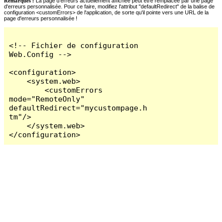
Remarques :
La page d'erreurs actuellement affichée peut être remplacée par une page
d'erreurs personnalisée. Pour ce faire, modifiez l'attribut "defaultRedirect" de la balise de
configuration <customErrors> de l'application, de sorte qu'il pointe vers une URL de la
page d'erreurs personnalisée !
<!-- Fichier de configuration 
Web.Config -->

<configuration>

    <system.web>

        <customErrors 
mode="RemoteOnly" 
defaultRedirect="mycustompage.h
tm"/>

    </system.web>

</configuration>