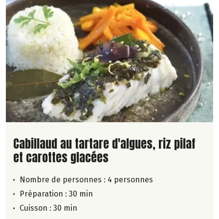
Lire la suite de la recette
Cabillaud au tartare d'algues, riz pilaf
et carottes glacées
Nombre de personnes :
4 personnes
Préparation : 30 min
Cuisson : 30 min