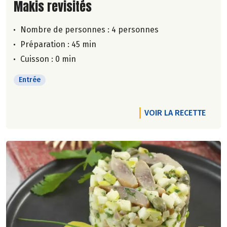
Lire la suite de la recette
Makis revisités
Nombre de personnes :
4 personnes
Préparation : 45 min
Cuisson : 0 min
Entrée
VOIR LA RECETTE