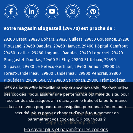
Votre magasin Biogastell (29470) est proche de :
29200 Brest, 29820 Bohars, 29820 Guilers, 29850 Gouesnou, 29280
Plouzané, 29460 Daoulas, 29460 Hanvec, 29460 Hôpital-Camfrout,
29460 Irvillac, 29460 Logonna-Daoulas, 29470 Loperhet, 29470
Plougastel-Daoulas, 29460 St-Eloy, 29800 St-Urbain, 29490
Guipavas, 29480 Le Relecq-Kerhuon, 29460 Dirinon, 29800 La
Forest-Landerneau, 29800 Landerneau, 29800 Pencran, 29800
Plouédern, 29800 St-Divy, 29800 St-Thonan, 29800 Trémaouézan,
29260 Ploudaniel, 29860 Bourg-Blanc, 29860 KerSt-Plabennec,
Afin de vous offrir la meilleure expérience possible, Biocoop utilise
29860 Le Drennec, 29860 Plabennec, 29860 Plouvien
des cookies : pour assurer une performance optimale du site, pour
récolter des statistiques afin d'analyser le trafic et la performance
du site et vous proposer une navigation personnalisée en toute
sécurité. Vous pouvez changer d'avis à tout moment en
Biocoop.fr
Le réseau Biocoop
paramétrant vos cookies. OK pour vous ?
Copyright Biocoop 2026
En savoir plus et paramétrer les cookies