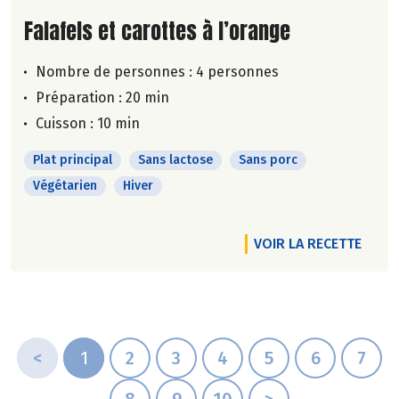
Lire la suite de la recette
Falafels et carottes à l’orange
Nombre de personnes :
4 personnes
Préparation : 20 min
Cuisson : 10 min
Plat principal
Sans lactose
Sans porc
Végétarien
Hiver
VOIR LA RECETTE
<
1
2
3
4
5
6
7
8
9
10
>