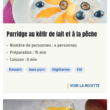
Lire la suite de la recette
Porridge au kéfir de lait et à la pêche
Nombre de personnes :
4 personnes
Préparation : 15 min
Cuisson : 0 min
Dessert
Sans porc
Végétarien
Eté
VOIR LA RECETTE