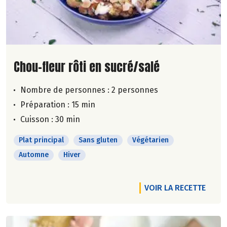
Lire la suite de la recette
Chou-fleur rôti en sucré/salé
Nombre de personnes :
2 personnes
Préparation : 15 min
Cuisson : 30 min
Plat principal
Sans gluten
Végétarien
Automne
Hiver
VOIR LA RECETTE