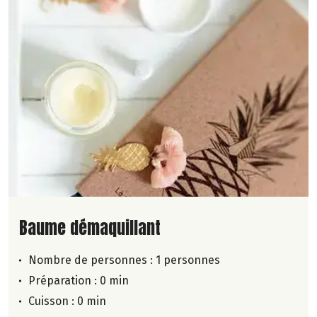
Lire la suite de la recette
Baume démaquillant
Nombre de personnes :
1 personnes
Préparation : 0 min
Cuisson : 0 min