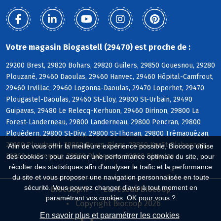
Votre magasin Biogastell (29470) est proche de :
29200 Brest, 29820 Bohars, 29820 Guilers, 29850 Gouesnou, 29280
Plouzané, 29460 Daoulas, 29460 Hanvec, 29460 Hôpital-Camfrout,
29460 Irvillac, 29460 Logonna-Daoulas, 29470 Loperhet, 29470
Plougastel-Daoulas, 29460 St-Eloy, 29800 St-Urbain, 29490
Guipavas, 29480 Le Relecq-Kerhuon, 29460 Dirinon, 29800 La
Forest-Landerneau, 29800 Landerneau, 29800 Pencran, 29800
Plouédern, 29800 St-Divy, 29800 St-Thonan, 29800 Trémaouézan,
29260 Ploudaniel, 29860 Bourg-Blanc, 29860 KerSt-Plabennec,
Afin de vous offrir la meilleure expérience possible, Biocoop utilise
29860 Le Drennec, 29860 Plabennec, 29860 Plouvien
des cookies : pour assurer une performance optimale du site, pour
récolter des statistiques afin d'analyser le trafic et la performance
du site et vous proposer une navigation personnalisée en toute
sécurité. Vous pouvez changer d'avis à tout moment en
Biocoop.fr
Le réseau Biocoop
paramétrant vos cookies. OK pour vous ?
Copyright Biocoop 2026
En savoir plus et paramétrer les cookies