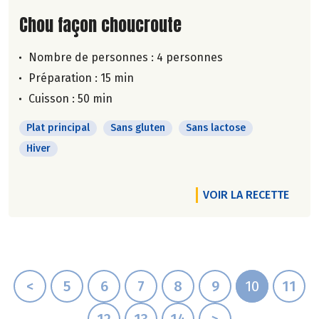
Lire la suite de la recette
Chou façon choucroute
Nombre de personnes :
4 personnes
Préparation : 15 min
Cuisson : 50 min
Plat principal
Sans gluten
Sans lactose
Hiver
VOIR LA RECETTE
<
5
6
7
8
9
10
11
12
13
14
>