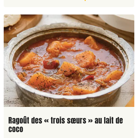
Lire la suite de la recette
Ragoût des « trois sœurs » au lait de
coco