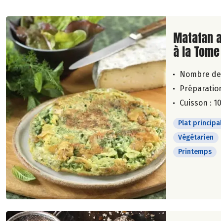
Lire la su
Matafan a
à la Tome
Nombre de
Préparation
Cuisson : 1
Plat principa
Végétarien
Printemps