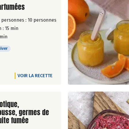
ite de la recette
arfumées
 personnes :
10 personnes
 : 15 min
 min
iver
VOIR LA RECETTE
ite de la recette
otique,
usse, germes de
ruite fumée