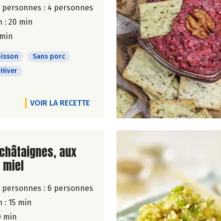
 personnes :
4 personnes
 : 20 min
 min
isson
Sans porc
Hiver
VOIR LA RECETTE
ite de la recette
châtaignes, aux
 miel
 personnes :
6 personnes
 : 15 min
0 min