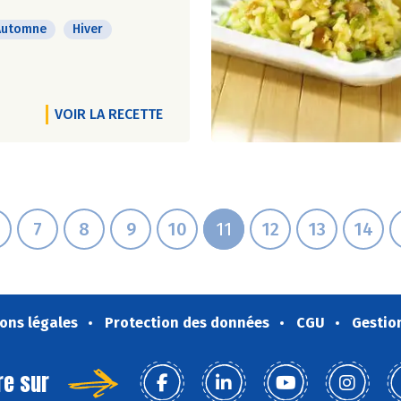
Automne
Hiver
VOIR LA RECETTE
7
8
9
10
11
12
13
14
ons légales
Protection des données
CGU
Gestio
re sur