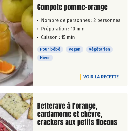
Lire la suite de la recette
Compote pomme-orange
Nombre de personnes :
2 personnes
Préparation : 10 min
Cuisson : 15 min
Pour bébé
Vegan
Végétarien
Hiver
VOIR LA RECETTE
Lire la suite de la recette
Betterave à l'orange,
cardamome et chèvre,
crackers aux petits flocons