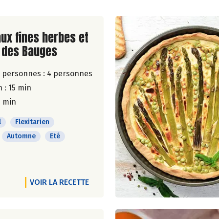
ite de la recette
ux fines herbes et
 des Bauges
 personnes :
4 personnes
 : 15 min
0 min
l
Flexitarien
Automne
Eté
VOIR LA RECETTE