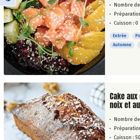
Nombre de
Préparation
Cuisson : 0
Entrée
Po
Automne
Lire la su
Cake aux 
noix et au
Nombre de
Préparation
Cuisson : 5