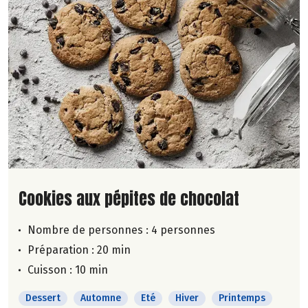
Lire la suite de la recette
Cookies aux pépites de chocolat
Nombre de personnes :
4 personnes
Préparation : 20 min
Cuisson : 10 min
Dessert
Automne
Eté
Hiver
Printemps