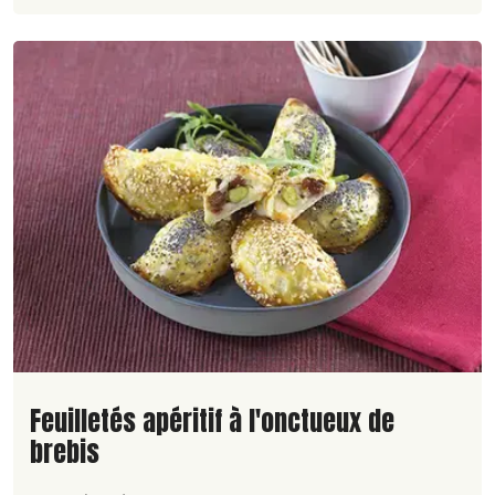
Lire la suite de la recette
Feuilletés apéritif à l'onctueux de
brebis