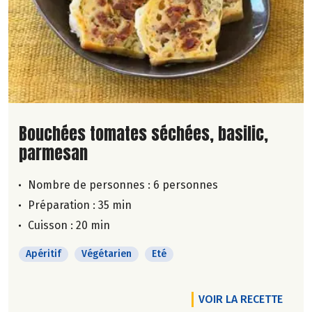
Lire la suite de la recette
Bouchées tomates séchées, basilic,
parmesan
Nombre de personnes :
6 personnes
Préparation : 35 min
Cuisson : 20 min
Apéritif
Végétarien
Eté
VOIR LA RECETTE