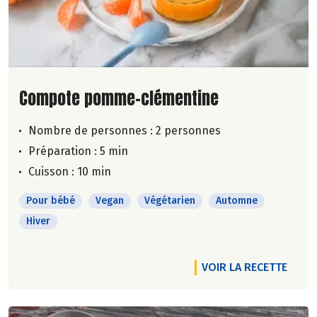
Lire la suite de la recette
Compote pomme-clémentine
Nombre de personnes :
2 personnes
Préparation : 5 min
Cuisson : 10 min
Pour bébé
Vegan
Végétarien
Automne
Hiver
VOIR LA RECETTE