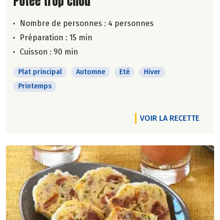
Lire la suite de la recette
Potée trop chou
Nombre de personnes :
4 personnes
Préparation : 15 min
Cuisson : 90 min
Plat principal
Automne
Eté
Hiver
Printemps
VOIR LA RECETTE