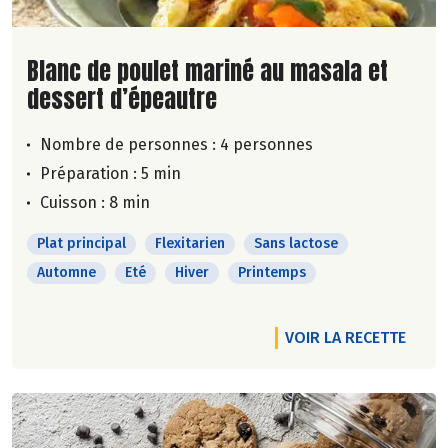
Lire la suite de la recette
Blanc de poulet mariné au masala et
dessert d’épeautre
Nombre de personnes :
4 personnes
Préparation : 5 min
Cuisson : 8 min
Plat principal
Flexitarien
Sans lactose
Automne
Eté
Hiver
Printemps
VOIR LA RECETTE