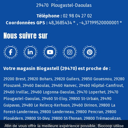
29470 Plougastel-Daoulas
Téléphone :
02 98 04 27 02
Coordonnées GPS :
48,3685434 ° , -4,37199520000001 °
Nous suivre sur
Votre magasin Biogastell (29470) est proche de :
29200 Brest, 29820 Bohars, 29820 Guilers, 29850 Gouesnou, 29280
Plouzané, 29460 Daoulas, 29460 Hanvec, 29460 Hôpital-Camfrout,
29460 Irvillac, 29460 Logonna-Daoulas, 29470 Loperhet, 29470
Plougastel-Daoulas, 29460 St-Eloy, 29800 St-Urbain, 29490
Guipavas, 29480 Le Relecq-Kerhuon, 29460 Dirinon, 29800 La
Forest-Landerneau, 29800 Landerneau, 29800 Pencran, 29800
Plouédern, 29800 St-Divy, 29800 St-Thonan, 29800 Trémaouézan,
29260 Ploudaniel, 29860 Bourg-Blanc, 29860 KerSt-Plabennec,
Afin de vous offrir la meilleure expérience possible, Biocoop utilise