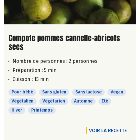
Lire la suite de la recette
Compote pommes cannelle-abricots
secs
Nombre de personnes :
2 personnes
Préparation : 5 min
Cuisson : 15 min
Pour bébé
Sans gluten
Sans lactose
Vegan
Végétalien
Végétarien
Automne
Eté
Hiver
Printemps
VOIR LA RECETTE