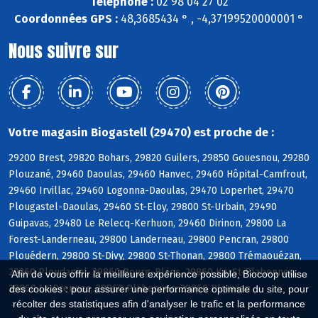
Téléphone :
02 98 04 27 02
Coordonnées GPS :
48,3685434 ° , -4,37199520000001 °
Nous suivre sur
Votre magasin Biogastell (29470) est proche de :
29200 Brest, 29820 Bohars, 29820 Guilers, 29850 Gouesnou, 29280
Plouzané, 29460 Daoulas, 29460 Hanvec, 29460 Hôpital-Camfrout,
29460 Irvillac, 29460 Logonna-Daoulas, 29470 Loperhet, 29470
Plougastel-Daoulas, 29460 St-Eloy, 29800 St-Urbain, 29490
Guipavas, 29480 Le Relecq-Kerhuon, 29460 Dirinon, 29800 La
Forest-Landerneau, 29800 Landerneau, 29800 Pencran, 29800
Plouédern, 29800 St-Divy, 29800 St-Thonan, 29800 Trémaouézan,
29260 Ploudaniel, 29860 Bourg-Blanc, 29860 KerSt-Plabennec,
Afin de vous offrir la meilleure expérience possible, Biocoop utilise
29860 Le Drennec, 29860 Plabennec, 29860 Plouvien
des cookies : pour assurer une performance optimale du site, pour
récolter des statistiques afin d'analyser le trafic et la performance