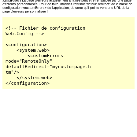
Remarques :
La page d'erreurs actuellement affichée peut être remplacée par une page
d'erreurs personnalisée. Pour ce faire, modifiez l'attribut "defaultRedirect" de la balise de
configuration <customErrors> de l'application, de sorte qu'il pointe vers une URL de la
page d'erreurs personnalisée !
<!-- Fichier de configuration 
Web.Config -->

<configuration>

    <system.web>

        <customErrors 
mode="RemoteOnly" 
defaultRedirect="mycustompage.h
tm"/>

    </system.web>

</configuration>