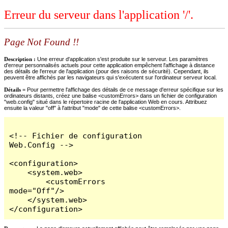
Erreur du serveur dans l'application '/'.
Page Not Found !!
Description :
Une erreur d'application s'est produite sur le serveur. Les paramètres
d'erreur personnalisés actuels pour cette application empêchent l'affichage à distance
des détails de l'erreur de l'application (pour des raisons de sécurité). Cependant, ils
peuvent être affichés par les navigateurs qui s'exécutent sur l'ordinateur serveur local.
Détails =
Pour permettre l'affichage des détails de ce message d'erreur spécifique sur les
ordinateurs distants, créez une balise <customErrors> dans un fichier de configuration
"web.config" situé dans le répertoire racine de l'application Web en cours. Attribuez
ensuite la valeur "off" à l'attribut "mode" de cette balise <customErrors>.
<!-- Fichier de configuration 
Web.Config -->

<configuration>

    <system.web>

        <customErrors 
mode="Off"/>

    </system.web>

</configuration>