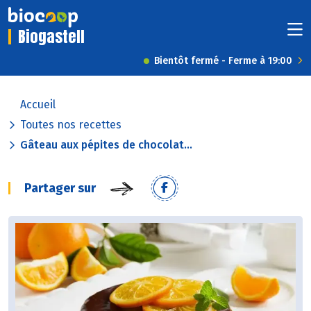
Biogastell
Bientôt fermé - Ferme à 19:00
Accueil
Toutes nos recettes
Gâteau aux pépites de chocolat...
Partager sur