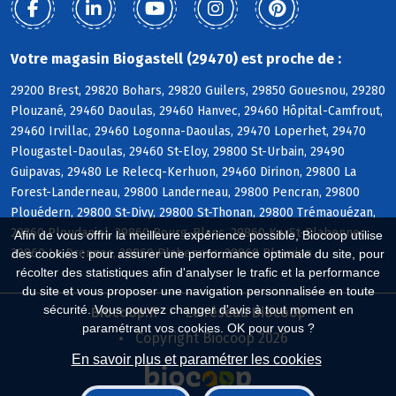
Votre magasin Biogastell (29470) est proche de :
29200 Brest, 29820 Bohars, 29820 Guilers, 29850 Gouesnou, 29280
Plouzané, 29460 Daoulas, 29460 Hanvec, 29460 Hôpital-Camfrout,
29460 Irvillac, 29460 Logonna-Daoulas, 29470 Loperhet, 29470
Plougastel-Daoulas, 29460 St-Eloy, 29800 St-Urbain, 29490
Guipavas, 29480 Le Relecq-Kerhuon, 29460 Dirinon, 29800 La
Forest-Landerneau, 29800 Landerneau, 29800 Pencran, 29800
Plouédern, 29800 St-Divy, 29800 St-Thonan, 29800 Trémaouézan,
29260 Ploudaniel, 29860 Bourg-Blanc, 29860 KerSt-Plabennec,
Afin de vous offrir la meilleure expérience possible, Biocoop utilise
29860 Le Drennec, 29860 Plabennec, 29860 Plouvien
des cookies : pour assurer une performance optimale du site, pour
récolter des statistiques afin d'analyser le trafic et la performance
du site et vous proposer une navigation personnalisée en toute
sécurité. Vous pouvez changer d'avis à tout moment en
Biocoop.fr
Le réseau Biocoop
paramétrant vos cookies. OK pour vous ?
Copyright Biocoop 2026
En savoir plus et paramétrer les cookies