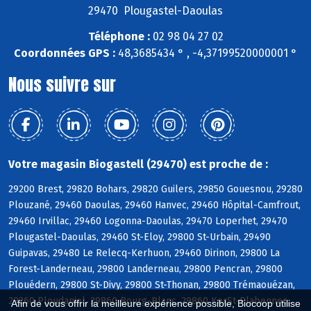
29470 Plougastel-Daoulas
Téléphone :
02 98 04 27 02
Coordonnées GPS :
48,3685434 ° , -4,37199520000001 °
Nous suivre sur
Votre magasin Biogastell (29470) est proche de :
29200 Brest, 29820 Bohars, 29820 Guilers, 29850 Gouesnou, 29280
Plouzané, 29460 Daoulas, 29460 Hanvec, 29460 Hôpital-Camfrout,
29460 Irvillac, 29460 Logonna-Daoulas, 29470 Loperhet, 29470
Plougastel-Daoulas, 29460 St-Eloy, 29800 St-Urbain, 29490
Guipavas, 29480 Le Relecq-Kerhuon, 29460 Dirinon, 29800 La
Forest-Landerneau, 29800 Landerneau, 29800 Pencran, 29800
Plouédern, 29800 St-Divy, 29800 St-Thonan, 29800 Trémaouézan,
29260 Ploudaniel, 29860 Bourg-Blanc, 29860 KerSt-Plabennec,
Afin de vous offrir la meilleure expérience possible, Biocoop utilise