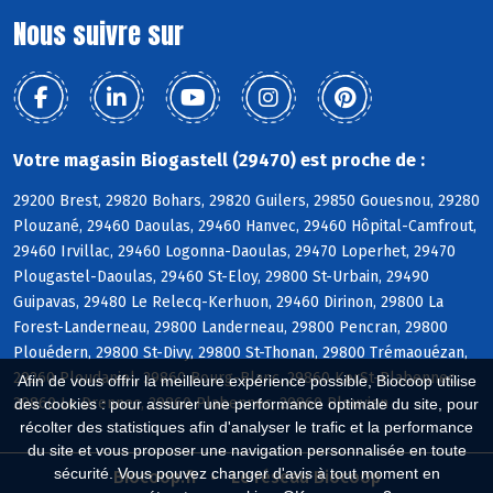
Nous suivre sur
Votre magasin Biogastell (29470) est proche de :
29200 Brest, 29820 Bohars, 29820 Guilers, 29850 Gouesnou, 29280
Plouzané, 29460 Daoulas, 29460 Hanvec, 29460 Hôpital-Camfrout,
29460 Irvillac, 29460 Logonna-Daoulas, 29470 Loperhet, 29470
Plougastel-Daoulas, 29460 St-Eloy, 29800 St-Urbain, 29490
Guipavas, 29480 Le Relecq-Kerhuon, 29460 Dirinon, 29800 La
Forest-Landerneau, 29800 Landerneau, 29800 Pencran, 29800
Plouédern, 29800 St-Divy, 29800 St-Thonan, 29800 Trémaouézan,
29260 Ploudaniel, 29860 Bourg-Blanc, 29860 KerSt-Plabennec,
Afin de vous offrir la meilleure expérience possible, Biocoop utilise
29860 Le Drennec, 29860 Plabennec, 29860 Plouvien
des cookies : pour assurer une performance optimale du site, pour
récolter des statistiques afin d'analyser le trafic et la performance
du site et vous proposer une navigation personnalisée en toute
sécurité. Vous pouvez changer d'avis à tout moment en
Biocoop.fr
Le réseau Biocoop