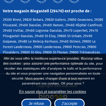
Votre magasin Biogastell (29470) est proche de :
29200 Brest, 29820 Bohars, 29820 Guilers, 29850 Gouesnou, 29280
Plouzané, 29460 Daoulas, 29460 Hanvec, 29460 Hôpital-Camfrout,
29460 Irvillac, 29460 Logonna-Daoulas, 29470 Loperhet, 29470
Plougastel-Daoulas, 29460 St-Eloy, 29800 St-Urbain, 29490
Guipavas, 29480 Le Relecq-Kerhuon, 29460 Dirinon, 29800 La
Forest-Landerneau, 29800 Landerneau, 29800 Pencran, 29800
Plouédern, 29800 St-Divy, 29800 St-Thonan, 29800 Trémaouézan,
29260 Ploudaniel, 29860 Bourg-Blanc, 29860 KerSt-Plabennec,
Afin de vous offrir la meilleure expérience possible, Biocoop utilise
29860 Le Drennec, 29860 Plabennec, 29860 Plouvien
des cookies : pour assurer une performance optimale du site, pour
récolter des statistiques afin d'analyser le trafic et la performance
du site et vous proposer une navigation personnalisée en toute
sécurité. Vous pouvez changer d'avis à tout moment en
Biocoop.fr
Le réseau Biocoop
paramétrant vos cookies. OK pour vous ?
Copyright Biocoop 2026
En savoir plus et paramétrer les cookies
Je refuse
J'accepte