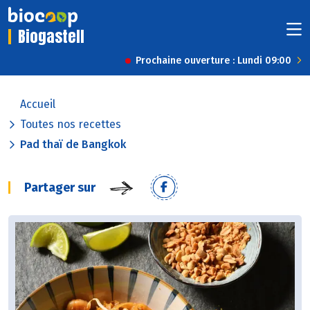
Biogastell
Prochaine ouverture : Lundi 09:00
Accueil
Toutes nos recettes
Pad thaï de Bangkok
Partager sur